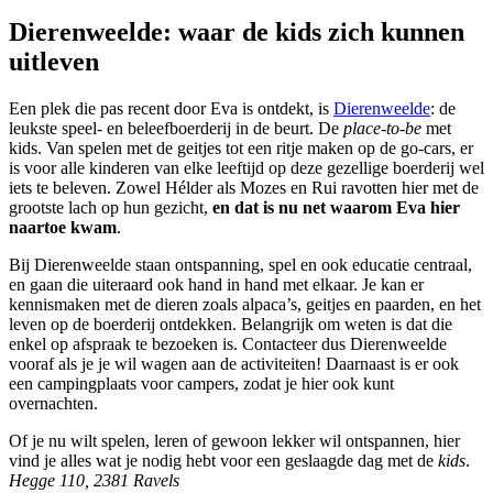
Dierenweelde: waar de kids zich kunnen
uitleven
Een plek die pas recent door Eva is ontdekt, is
Dierenweelde
: de
leukste speel- en beleefboerderij in de beurt. De
place-to-be
met
kids. Van spelen met de geitjes tot een ritje maken op de go-cars, er
is voor alle kinderen van elke leeftijd op deze gezellige boerderij wel
iets te beleven. Zowel Hélder als Mozes en Rui ravotten hier met de
grootste lach op hun gezicht,
en dat is nu net waarom Eva hier
naartoe kwam
.
Bij Dierenweelde staan ontspanning, spel en ook educatie centraal,
en gaan die uiteraard ook hand in hand met elkaar. Je kan er
kennismaken met de dieren zoals alpaca’s, geitjes en paarden, en het
leven op de boerderij ontdekken. Belangrijk om weten is dat die
enkel op afspraak te bezoeken is. Contacteer dus Dierenweelde
vooraf als je je wil wagen aan de activiteiten! Daarnaast is er ook
een campingplaats voor campers, zodat je hier ook kunt
overnachten.
Of je nu wilt spelen, leren of gewoon lekker wil ontspannen, hier
vind je alles wat je nodig hebt voor een geslaagde dag met de
kids
.
Hegge 110, 2381 Ravels