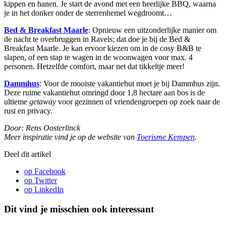
kippen en hanen. Je start de avond met een heerlijke BBQ, waarna
je in het donker onder de sterrenhemel wegdroomt…
Bed & Breakfast Maarle
: Opnieuw een uitzonderlijke manier om
de nacht te overbruggen in Ravels; dat doe je bij de Bed &
Breakfast Maarle. Je kan ervoor kiezen om in de cosy B&B te
slapen, of een stap te wagen in de woonwagen voor max. 4
personen. Hetzelfde comfort, maar net dat tikkeltje meer!
Dammhus
: Voor de mooiste vakantiehut moet je bij Dammhus zijn.
Deze ruime vakantiehut omringd door 1,8 hectare aan bos is de
ultieme
getaway
voor gezinnen of vriendengroepen op zoek naar de
rust en privacy.
Door: Rens Oosterlinck
Meer inspiratie vind je op de website van
Toerisme Kempen
.
Deel dit artikel
op Facebook
op Twitter
op LinkedIn
Dit vind je misschien ook interessant