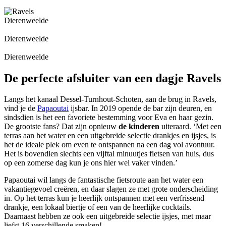
Dierenweelde
Dierenweelde
Dierenweelde
De perfecte afsluiter van een dagje Ravels
Langs het kanaal Dessel-Turnhout-Schoten, aan de brug in Ravels,
vind je de
Papaoutai
ijsbar. In 2019 opende de bar zijn deuren, en
sindsdien is het een favoriete bestemming voor Eva en haar gezin.
De grootste fans? Dat zijn opnieuw
de kinderen
uiteraard. ‘Met een
terras aan het water en een uitgebreide selectie drankjes en ijsjes, is
het de ideale plek om even te ontspannen na een dag vol avontuur.
Het is bovendien slechts een vijftal minuutjes fietsen van huis, dus
op een zomerse dag kun je ons hier wel vaker vinden.’
Papaoutai wil langs de fantastische fietsroute aan het water een
vakantiegevoel creëren, en daar slagen ze met grote onderscheiding
in. Op het terras kun je heerlijk ontspannen met een verfrissend
drankje, een lokaal biertje of een van de heerlijke cocktails.
Daarnaast hebben ze ook een uitgebreide selectie ijsjes, met maar
liefst 16 verschillende smaken!