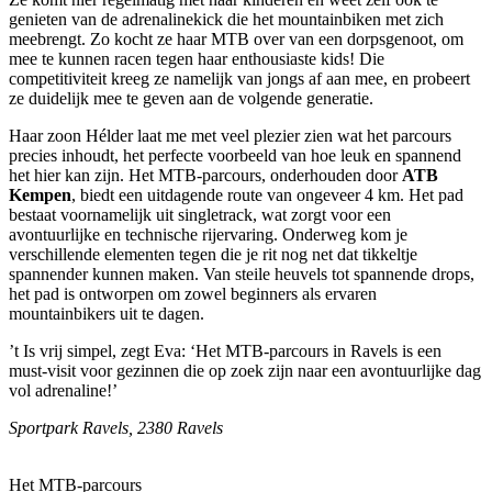
genieten van de adrenalinekick die het mountainbiken met zich
meebrengt. Zo kocht ze haar MTB over van een dorpsgenoot, om
mee te kunnen racen tegen haar enthousiaste kids! Die
competitiviteit kreeg ze namelijk van jongs af aan mee, en probeert
ze duidelijk mee te geven aan de volgende generatie.
Haar zoon Hélder laat me met veel plezier zien wat het parcours
precies inhoudt, het perfecte voorbeeld van hoe leuk en spannend
het hier kan zijn. Het MTB-parcours, onderhouden door
ATB
Kempen
, biedt een uitdagende route van ongeveer 4 km. Het pad
bestaat voornamelijk uit singletrack, wat zorgt voor een
avontuurlijke en technische rijervaring. Onderweg kom je
verschillende elementen tegen die je rit nog net dat tikkeltje
spannender kunnen maken. Van steile heuvels tot spannende drops,
het pad is ontworpen om zowel beginners als ervaren
mountainbikers uit te dagen.
’t Is vrij simpel, zegt Eva: ‘Het MTB-parcours in Ravels is een
must-visit voor gezinnen die op zoek zijn naar een avontuurlijke dag
vol adrenaline!’
Sportpark Ravels, 2380 Ravels
Het MTB-parcours