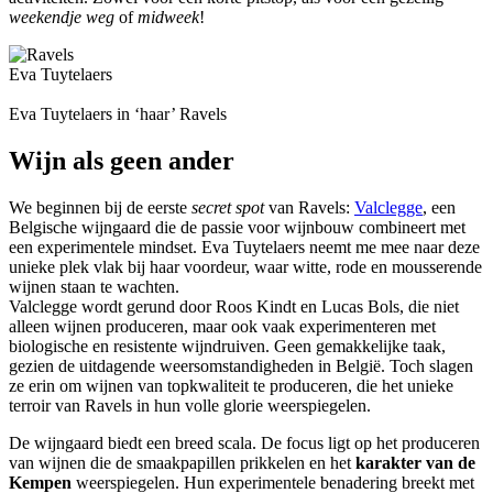
weekendje weg
of
midweek
!
Eva Tuytelaers
Eva Tuytelaers in ‘haar’ Ravels
Wijn als geen ander
We beginnen bij de eerste
secret spot
van Ravels:
Valclegge
, een
Belgische wijngaard die de passie voor wijnbouw combineert met
een experimentele mindset. Eva Tuytelaers neemt me mee naar deze
unieke plek vlak bij haar voordeur, waar witte, rode en mousserende
wijnen staan te wachten.
Valclegge wordt gerund door Roos Kindt en Lucas Bols, die niet
alleen wijnen produceren, maar ook vaak experimenteren met
biologische en resistente wijndruiven. Geen gemakkelijke taak,
gezien de uitdagende weersomstandigheden in België. Toch slagen
ze erin om wijnen van topkwaliteit te produceren, die het unieke
terroir van Ravels in hun volle glorie weerspiegelen.
De wijngaard biedt een breed scala. De focus ligt op het produceren
van wijnen die de smaakpapillen prikkelen en het
karakter van de
Kempen
weerspiegelen. Hun experimentele benadering breekt met