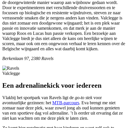
de doorgewinterde manier waarop aan wijnbouw gedaan wordt.
Door te experimenteren met verschillende druivensoorten en te
focussen op biologische en resistente wijndruiven, streven ze naar
verrassende smaken die je nergens anders kan vinden. Valclegge is
dus niet zomaar een doodgewone wijngaard; het is een plek waar
passie en innovatie samenkomen, en dat merk je aan de manier
waarop Roos en Lucas hun passie verkopen. Een bezoekje aan
Valclegge biedt je dus niet alleen de kans om heerlijke wijnen te
scoren, maar ook om een ongewoon verhaal te leren kennen over de
Belgische wijngaard en alles wat daarbij komt kijken.
Berkenlaan 97, 2380 Ravels
Valclegge
Een adrenalinekick voor iedereen
Vlakbij het sportpark van Ravels ligt de
go-to stek
voor
avontuurlijke gezinnen: het
MTB-parcours
. Eva brengt me niet
zomaar naar deze plek, waar zowel jong als oud kunnen genieten
van een sportieve dag vol adrenaline. ’t Is eerder uit ervaring dat ze
niet kan wachten om me deze plek te laten zien.
Ze komt hier regelmatig met haar kinderen en weet zelf ook te