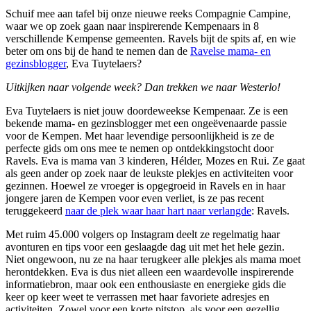
Schuif mee aan tafel bij onze nieuwe reeks Compagnie Campine,
waar we op zoek gaan naar inspirerende Kempenaars in 8
verschillende Kempense gemeenten. Ravels bijt de spits af, en wie
beter om ons bij de hand te nemen dan de
Ravelse mama- en
gezinsblogger
, Eva Tuytelaers?
Uitkijken naar volgende week? Dan trekken we naar Westerlo!
Eva Tuytelaers is niet jouw doordeweekse Kempenaar. Ze is een
bekende mama- en gezinsblogger met een ongeëvenaarde passie
voor de Kempen. Met haar levendige persoonlijkheid is ze de
perfecte gids om ons mee te nemen op ontdekkingstocht door
Ravels. Eva is mama van 3 kinderen, Hélder, Mozes en Rui. Ze gaat
als geen ander op zoek naar de leukste plekjes en activiteiten voor
gezinnen. Hoewel ze vroeger is opgegroeid in Ravels en in haar
jongere jaren de Kempen voor even verliet, is ze pas recent
teruggekeerd
naar de plek waar haar hart naar verlangde
: Ravels.
Met ruim 45.000 volgers op Instagram deelt ze regelmatig haar
avonturen en tips voor een geslaagde dag uit met het hele gezin.
Niet ongewoon, nu ze na haar terugkeer alle plekjes als mama moet
herontdekken. Eva is dus niet alleen een waardevolle inspirerende
informatiebron, maar ook een enthousiaste en energieke gids die
keer op keer weet te verrassen met haar favoriete adresjes en
activiteiten. Zowel voor een korte pitstop, als voor een gezellig