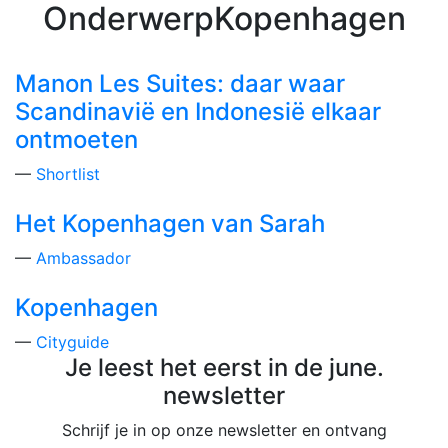
Manon Les Suites: daar
Onderwerp
:
Kopenhagen
Mo
Hoofdnavigatie
june. - a travel magazine
Meest interessante artikels over
Manon Les Suites: daar waar
Scandinavië en Indonesië elkaar
ontmoeten
—
Shortlist
Het Kopenhagen van Sarah
—
Ambassador
Kopenhagen
—
Cityguide
Artikels over Kopenhagen
Je leest het eerst in de june.
newsletter
Schrijf je in op onze newsletter en ontvang