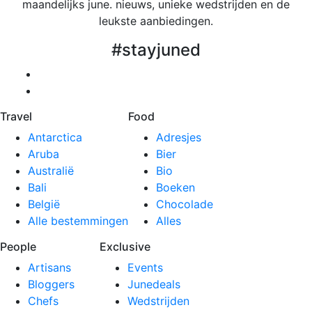
maandelijks june. nieuws, unieke wedstrijden en de
leukste aanbiedingen.
#stayjuned
june. op Facebook
june. op Instagram
Travel
Food
Antarctica
Adresjes
Aruba
Bier
Australië
Bio
Bali
Boeken
België
Chocolade
Alle bestemmingen
Alles
People
Exclusive
Artisans
Events
Bloggers
Junedeals
Chefs
Wedstrijden